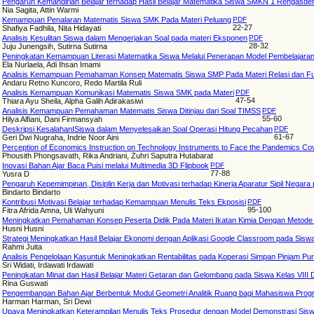
Pengaruh Kemandirian Belajar terhadap Hasil Belajar Matematika Siswa SMKN 1 Rengasde
Nia Sagita, Attin Warmi
Kemampuan Penalaran Matematis Siswa SMK Pada Materi Peluang
PDF
22-27
Shafiya Fadhila, Nita Hidayati
Analisis Kesulitan Siswa dalam Mengerjakan Soal pada materi Eksponen
PDF
28-32
Juju Junengsih, Sutirna Sutirna
Peningkatan Kemampuan Literasi Matematika Siswa Melalui Penerapan Model Pembelajaran
Ela Nurlaela, Adi Ihsan Imami
Analisis Kemampuan Pemahaman Konsep Matematis Siswa SMP Pada Materi Relasi dan Fu
Andaru Retno Kuncoro, Redo Martila Ruli
Analisis Kemampuan Komunikasi Matematis Siswa SMK pada Materi
PDF
47-54
Thiara Ayu Sheila, Alpha Galih Adirakasiwi
Analisis Kemampuan Pemahaman Matematis Siswa Ditinjau dari Soal TIMSS
PDF
55-60
Hilya Alfiani, Dani Firmansyah
Deskripsi KesalahanISiswa dalam Menyelesaikan Soal Operasi Hitung Pecahan
PDF
61-67
Geri Dwi Nugraha, Indrie Noor Aini
Perception of Economics Instruction on Technology Instruments to Face the Pandemics Co
Phousith Phongsavath, Rika Andriani, Zuhri Saputra Hutabarat
Inovasi Bahan Ajar Baca Puisi melalui Multimedia 3D Flipbook
PDF
77-88
Yusra D
Pengaruh Kepemimpinan, Disiplin Kerja dan Motivasi terhadap Kinerja Aparatur Sipil Nega
Bindarto Bindarto
Kontribusi Motivasi Belajar terhadap Kemampuan Menulis Teks Ekposisi
PDF
95-100
Fitra Afrida Amna, Uli Wahyuni
Meningkatkan Pemahaman Konsep Peserta Didik Pada Materi Ikatan Kimia Dengan Metode
Husni Husni
Strategi Meningkatkan Hasil Belajar Ekonomi dengan Aplikasi Google Classroom pada Siswa
Rahmi Juita
Analisis Pengelolaan Kasuntuk Meningkatkan Rentabilitas pada Koperasi Simpan Pinjam
Sri Widati, Irdawati Irdawati
Peningkatan Minat dan Hasil Belajar Materi Getaran dan Gelombang pada Siswa Kelas VIII D
Rina Guswati
Pengembangan Bahan Ajar Berbentuk Modul Geometri Analitik Ruang bagi Mahasiswa Prog
Harman Harman, Sri Dewi
Upaya Meningkatkan Keterampilan Menulis Teks Prosedur dengan Model Demonstrasi Sisw