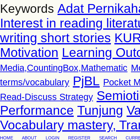
Adat Pernikah
Keywords
Interest in reading liter
writing short stories
KUR,
Motivation
Learning Ou
Media,CountingBox,Mathematic
Mo
PjBL
terms/vocabulary
Pocket M
Semiot
Read-Discuss Strategy
Performance
Tunjung
Va
Vocabulary mastery, Tran
HOME
ABOUT
LOGIN
REGISTER
SEARCH
CURR