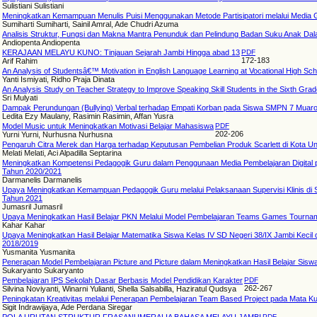
Sulistiani Sulistiani
Meningkatkan Kemampuan Menulis Puisi Menggunakan Metode Partisipatori melalui Media 
Sumiharti Sumiharti, Sainil Amral, Ade Chudri Azuma
Analisis Struktur, Fungsi dan Makna Mantra Penunduk dan Pelindung Badan Suku Anak Da
Andiopenta Andiopenta
KERAJAAN MELAYU KUNO: Tinjauan Sejarah Jambi Hingga abad 13
PDF
172-183
Arif Rahim
An Analysis of Studentsâ€™ Motivation in English Language Learning at Vocational High Sch
Yanti Ismiyati, Ridho Praja Dinata
An Analysis Study on Teacher Strategy to Improve Speaking Skill Students in the Sixth Gra
Sri Mulyati
Dampak Perundungan (Bullying) Verbal terhadap Empati Korban pada Siswa SMPN 7 Muar
Ledita Ezy Maulany, Rasimin Rasimin, Affan Yusra
Model Music untuk Meningkatkan Motivasi Belajar Mahasiswa
PDF
202-206
Yurni Yurni, Nurhusna Nurhusna
Pengaruh Citra Merek dan Harga terhadap Keputusan Pembelian Produk Scarlett di Kota U
Melati Melati, Aci Alpadilla Septarina
Meningkatkan Kompetensi Pedagogik Guru dalam Penggunaan Media Pembelajaran Digital pa
Tahun 2020/2021
Darmanelis Darmanelis
Upaya Meningkatkan Kemampuan Pedagogik Guru melalui Pelaksanaan Supervisi Klinis di 
Tahun 2021
Jumasril Jumasril
Upaya Meningkatkan Hasil Belajar PKN Melalui Model Pembelajaran Teams Games Tourname
Kahar Kahar
Upaya Meningkatkan Hasil Belajar Matematika Siswa Kelas IV SD Negeri 38/IX Jambi Keci
2018/2019
Yusmanita Yusmanita
Penerapan Model Pembelajaran Picture and Picture dalam Meningkatkan Hasil Belajar Sisw
Sukaryanto Sukaryanto
Pembelajaran IPS Sekolah Dasar Berbasis Model Pendidikan Karakter
PDF
262-267
Silvina Noviyanti, Winarni Yulianti, Shella Salsabilla, Haziratul Qudsya
Peningkatan Kreativitas melalui Penerapan Pembelajaran Team Based Project pada Mata Ku
Sigit Indrawijaya, Ade Perdana Siregar
PDF