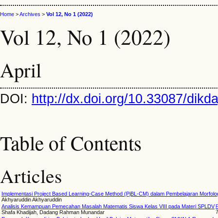
Home
>
Archives
>
Vol 12, No 1 (2022)
Vol 12, No 1 (2022)
April
DOI:
http://dx.doi.org/10.33087/dikd
Table of Contents
Articles
Implementasi Project Based Learning-Case Method (PjBL-CM) dalam Pembelajaran Morfolo
Akhyaruddin Akhyaruddin
Analisis Kemampuan Pemecahan Masalah Matematis Siswa Kelas VIII pada Materi SPLDV
Shafa Khadijah, Dadang Rahman Munandar