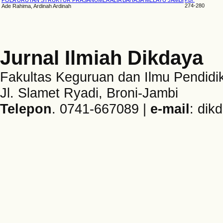
POLA URUTAN STRUKTUR FRASANUMERALIA BAHASA MELAYU JAMBI
274-280
Ade Rahima, Ardinah Ardinah
Jurnal Ilmiah Dikdaya
Fakultas Keguruan dan Ilmu Pendidik
Jl. Slamet Ryadi, Broni-Jambi
Telepon
. 0741-667089 |
e-mail
: dik